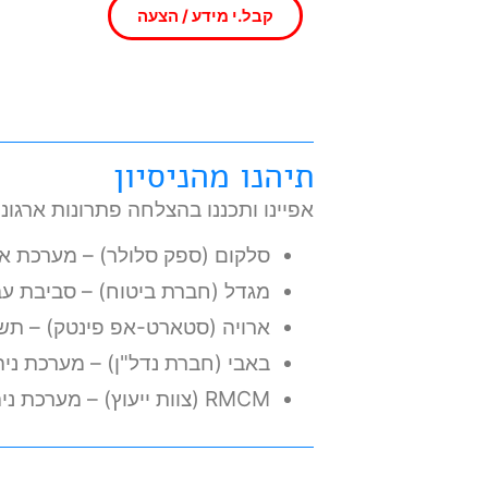
קבל.י מידע / הצעה
תיהנו מהניסיון
אפיינו ותכננו בהצלחה פתרונות ארגונ
סלקום (ספק סלולר) – מערכת אי
מגדל (חברת ביטוח) – סביבת עבודה מ
ארויה (סטארט-אפ פינטק) – תשתית תפעו
באבי (חברת נדל"ן) – מערכת ניהול 
RMCM (צוות ייעוץ) – מערכת ניהול לקוחות, פרויקטים ומשימות ב-Notion