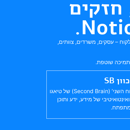
 חזקים
התאמה ייחודית לכל לקוח – עסקים, משרדים, צוותים,
 ותמיכה שוטפת.
וון SB
הטמעת עקרונות שיטת ‘המוח השני’ (Second Brain) של טיאגו
אינטואיטיבי של מידע, ידע ותוכן
תפתח.