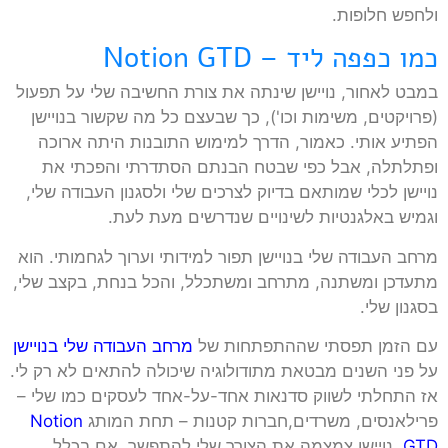
ולחפש חלופות.
כמו כפפה ליד – Notion GTD
במבט לאחור, נויישן שינתה את צורת החשיבה שלי על תפעול
(פרויקטים, משימות וכו'), כך שבעצם כל מה שקשור בנויישן
הפתיע אותי. כאמור, הדרך למימוש התובנות היתה ארוכה
ופתלתלה, אבל כפי שבטח הבנתם הסתדרתי והפכתי את
נויישן לכלי שמותאם בדיוק לצרכים שלי ולסגנון העבודה שלי,
וגמיש באלגנטיות לשינויים שנדרשים מעת לעת.
מרחב העבודה שלי בנויישן תפור למידותי וערוך לגחמותי. הוא
מתעדכן ומשתנה, מתרחב ומשתכלל, והכל בנחת, בקצב שלי,
בסגנון שלי.
עם הזמן תפסתי שההתפתחות של
מרחב העבודה שלי בנויישן
על פני השנים מבטאת מתודולוגיה שיכולה להתאים לא רק לי.
אז התחלתי לשווק סדנאות אחד-על-אחד לעסקים כמו שלי –
פרילאנסים, משרדים,חברות קטנות – תחת המותג
Notion
GTD
. נויישן צמצמה את הצורך שלי להתפשר, אם בכלל.