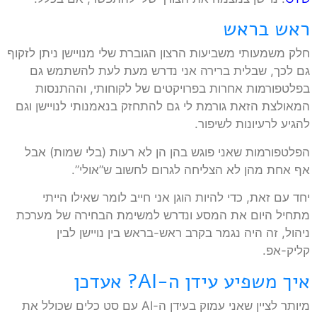
ראש בראש
חלק משמעותי משביעות הרצון הגוברת שלי מנויישן ניתן לזקוף
גם לכך, שבלית ברירה אני נדרש מעת לעת להשתמש גם
בפלטפורמות אחרות בפרויקטים של לקוחותי, וההתנסות
המאולצת הזאת גורמת לי גם להתחזק בנאמנותי לנויישן וגם
להגיע לרעיונות לשיפור.
הפלטפורמות שאני פוגש בהן הן לא רעות (בלי שמות) אבל
אף אחת מהן לא הצליחה לגרום לחשוב ש”אולי”.
יחד עם זאת, כדי להיות הוגן אני חייב לומר שאילו הייתי
מתחיל היום את המסע ונדרש למשימת הבחירה של מערכת
ניהול, זה היה נגמר בקרב ראש-בראש בין נויישן לבין
קליק-אפ.
איך משפיע עידן ה-AI? אעדכן
מיותר לציין שאני עמוק בעידן ה-AI עם סט כלים שכולל את