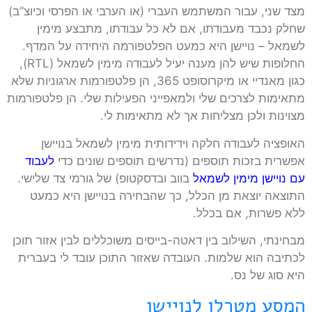
מצד שני, עבור המשתמש העברי (או הערבי או הפרסי וכיוצ”ב)
שחלק נכבד מעבודתו, אם לא כל עבודתו, מתבצע מימין
לשמאל – נויישן היא כמעט הפלטפורמה היחידה על המדף.
החלופות שיש להן מענה יעיל לעבודה מימין לשמאל (RTL),
כגון מאנדיי או מיקרוסופט 365, הן פלטפורמות ארגוניות שלא
מתאימות לצרכים שלי ולמאפייני הפעילות שלי. הן פלטפורמות
מצוינות ולכן מצליחות אך לא מתאימות לי.
האופציה לעבודה חלקה וידידותית מימין לשמאל בנויישן
אפשרית בזכות תוספים (נדרשים תוספים שונים כדי
לעבוד
עם נויישן מימין לשמאל
בווב ובדסקטופ) של גורמי צד שלישי.
התוצאה יוצאת מן הכלל, כך שהבחירה בנויישן היא כמעט
ללא פשרות, אם בכלל.
מבחינתי, השילוב בין דאטה-בייסים משוכללים לבין אזור תוכן
לכתיבה הוא שלמות. העובדה שאזור התוכן עובד לי בעברית
היא סוג של נס.
המסע מטרלו לנויישן