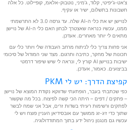
צ’אט-ג’יפיטי, קלוד, ג’מיני, נוטבוק-אלאמ, קופיילוט. כל אלה
חשבונות בתשלום, ישיר או עקיף.
לנויישן יש את כלי ה-AI שלה. עד גרסה 3.0 לא התרשמתי
ממנו, עכשיו כנראה שאצטרך לבחון האם כלי ה-AI של נויישן
מתאים לי יותר מאחרים. אעדכן.
אני פחות צריך כלי לניתוח מרחב העבודה שלי ויותר כלי עם
תכונות של מחקר, כתיבה ותרגום. מצד שני המודול של סיכומי
ישיבות בנויישן AI קורץ לי, ונראה לי שיש שיפור דרמטי
בביצועים. כאמור, אעדכן.
קפיצת הדרך: יש לי PKM
כפי שכתבתי בעבר, הופתעתי שדווקא נקודת המוצא של נויישן
– פתקים / דפים – היתה הכי קשה לפיצוח. בכל מה שקשור
לפתקים ורשימות רעיתי בשדות זרים, אבל אני שמח לבשר
שתוך כדי זיג-זג ממושך עם אובסידיאן העניין פוצח ויש לי
עכשיו גם מנגנון ניהול ידע בתוך המתודדולוגיה.