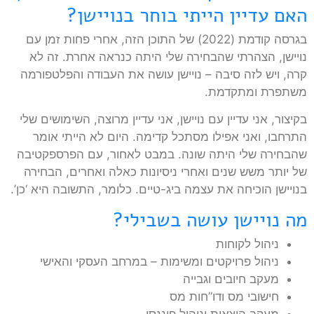
האם עדיין הייתי בוחר בנויישן?
בגרסה קודמת (2022) של התוכן הזה, אחרי פחות זמן עם
נויישן, הצהרתי שהבחירה שלי היתה כנראה אחרת. זה לא
קרה, ויש לזה סיבה – נויישן עושה את העבודה והפלטפורמה
משתפרת ומתקדמת.
בקיצור, אני עדיין עם נויישן, אני עדיין מרוצה, השימושים שלי
התרחבו, ואני אפילו מסתכל קדימה. היום לא הייתי אומר
שהבחירה שלי היתה שונה. במבט לאחור, עם הפרספקטיבה
של יותר משש שנים ואחרי ניסיונות כאלה ואחרים, הבחירה
בנויישן הוכיחה את עצמה ביג-טיים. כלומר, התשובה היא ‘כן’.
מה נויישן עושה בשבילי?
ניהול לקוחות
ניהול פרויקטים ומשימות – במרחב העסקי והאישי
מעקב חיובים וגבייה
חישובי מס ודו”חות מס
מעקב הוצאות וניהול פיננסי