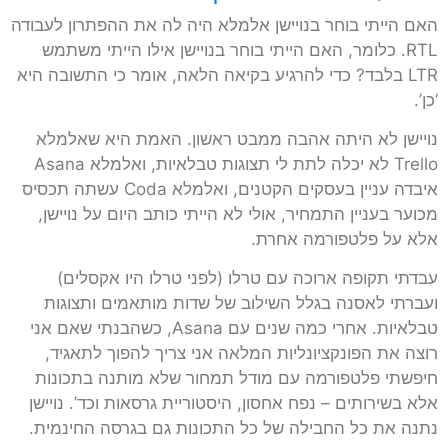
האם הייתי בוחר בנויישן אלמלא היה לה את ההפתרון לעבודה
RTL. כלומר, האם הייתי בוחר בנויישן אילו הייתי משתמש
LTR בלבד? כדי להרגיע בקיאה הלאה, אומר כי התשובה היא
‘כן’.
נויישן לא היתה אהבה ממבט ראשון. האמת היא שאלמלא
Trello לא יכלה לתת לי תצוגות טבלאיות, ואלמלא Asana
איבדה עניין בעסקים הקטנים, ואלמלא Coda עשתה תכסיס
מכוער בעניין התמחיר, אולי לא הייתי כותב היום על נויישן,
אלא על פלטפורמה אחרת.
עבדתי תקופה ארוכה עם טרלו (לפני טרלו היו אקסלים)
ועברתי לאסנה בגלל השילוב של שדות מותאמים ותצוגות
טבלאיות. אחרי כמה שנים עם Asana, כשהבנתי שאם אני
רוצה את הפונקציונליות המלאה אני צריך להפוך לתאגיד,
חיפשתי פלטפורמה עם מודל תמחור שלא מותנה בתכונות
אלא בשירותים – נפח אחסון, היסטוריית גרסאות וכד’. נויישן
נתנה את כל החבילה של כל התכונות גם בגרסה החינמית.