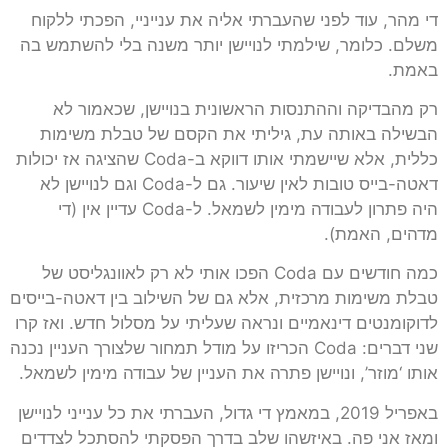
די מהר, עוד לפני שהעברתי אליה את ענייניי, הפכתי ללקוח
משלם. כלומר, שילמתי לנויישן יותר משנה בלי להשתמש בה
באמת.
רק מהבדיקה וההתנסות הראשונית בנויישן, שכאמור לא
הבשילה באותה עת, גיליתי את הקסם של טבלת משימות
כללית, אלא שיישמתי אותו דווקא ב-Coda שהציגה אז יכולות
דאטה-בייס טובות לאין שיעור. גם ל-Coda וגם לנויישן לא
היה פתרון לעבודה מימין לשמאל. ל-Coda עדיין אין (די
מדהים, האמת).
כמה חודשים עם Coda הפכו אותי לא רק לאוונגליסט של
טבלת משימות מרכזית, אלא גם של השילוב בין דאטה-בייסים
לדוקומנטים דינאמיים ונראה שעליתי על מסלול חדש. ואז קרו
שני דברים: Coda הכריזו על מודל תמחור שלצורך העניין נכנה
אותו ‘מוזר’, ונויישן פתרה את העניין של עבודה מימין לשמאל.
באפריל 2019, במאמץ די גדול, העברתי את כל ענייני לנויישן
ומאז אני פה. באיזשהו שלב בדרך הפסקתי להסתכל לצדדים