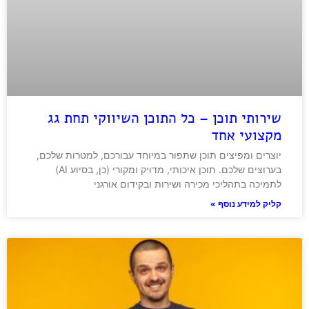
שירותי תוכן – כל התוכן השיווקי תחת גג
מקצועי אחד
יוצרים ומפיצים תוכן שתפור במיוחד עבורכם, למטרות שלכם,
בערוצים שלכם. תוכן איכותי, מדויק ומקורי (כן, בסיוע AI)
לתמיכה בתהליכי מכירה ושירות ובקידום אורגני
קליק למידע נוסף »