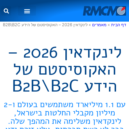
שירותי דיגיטל
מאמרים וטיפים
דף הבית
»
מאמרים
»
לינקדאין 2026 – האקוסיסטם של הידע B2B\B2C
לינקדאין 2026 –
האקוסיסטם של
הידע B2B\B2C
עם 1.1 מיליארד משתמשים בעולם ו-2
מיליון מקבלי החלטות בישראל,
לינקדאין משלימה את המהפך שלה.