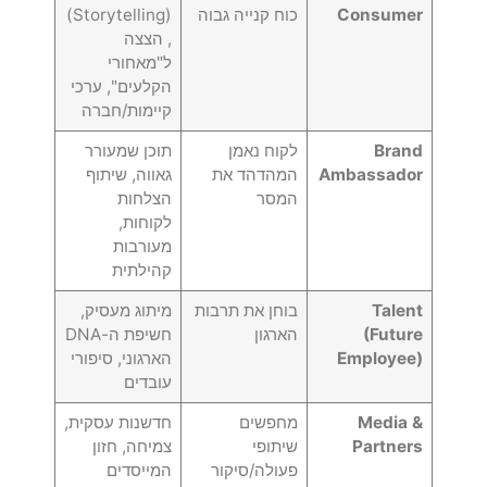
Consumer
כוח קנייה גבוה
(Storytelling)
, הצצה
ל"מאחורי
הקלעים", ערכי
קיימות/חברה
Brand
לקוח נאמן
תוכן שמעורר
Ambassador
המהדהד את
גאווה, שיתוף
המסר
הצלחות
לקוחות,
מעורבות
קהילתית
Talent
בוחן את תרבות
מיתוג מעסיק,
(Future
הארגון
חשיפת ה-DNA
Employee)
הארגוני, סיפורי
עובדים
Media &
מחפשים
חדשנות עסקית,
Partners
שיתופי
צמיחה, חזון
פעולה/סיקור
המייסדים