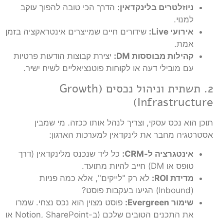
ניוזלטרים בלינקדאין:
הדרך הכי טובה להפוך עוקב
למנוי.
אירועי Live:
שידורים חיים שמייצרים אינטראקציה בזמן
אמת.
קהילות מבוססות DM:
יצירת קבוצות הודעות פרטיות
עם מובילי דעה או לקוחות פוטנציאליים לשיח ישיר.
2. תשתית וניהול נכסים (Growth
Infrastructure)
תוכן הוא נכס עסקי, וצריך לנהל אותו ככזה. מי שמבין
אסטרטגיה מחבר את לינקדאין למערכות הארגון:
אינטגרציה ל-CRM:
כל ליד שנכנס מלינקדאין (דרך
טופס או DM) חייב להיות מתועד.
מדידת ROI:
לא רק "לייקים", אלא כמה פניות
(Inbound) הגיעו בעקבות פוסט?
שימור Evergreen:
פוסט מצוין הוא נכס נצחי. שמרו
את התכנים הטובים שלכם (ב-Notion, SharePoint או