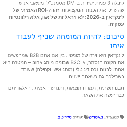
קיבלה 3 פניות ישירות ב-DM מסמנכ"לי משאבי אנוש
שהעריכו את הכנות והמקצועיות.
זהו ה-ROI האמיתי של
לינקדאין ב-2026: לא ויראליות של אגו, אלא רלוונטיות
עסקית.
סיכום: להיות המומחה שכיף לעבוד
איתו
לינקדאין היא זירה של מוניטין. בין אם אתם B2B שמחפשים
את הקונה הנסתר, או B2C שבונים מותג אהוב – המטרה היא
אחת: לבנות נכס דיגיטלי (מותג אישי וקהילה) שעובד
בשבילכם גם כשאתם ישנים.
תבנו תשתית, תמדדו תוצאות, ותנו ערך אמיתי. האלגוריתם
כבר יעשה את השאר.
קטגוריה:
מאמרים
תגיות:
מדריכים