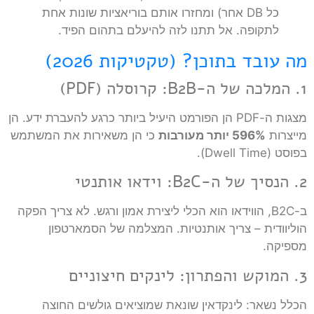
כל DB אחר) ומחזרו אותם בוריאציות שונות אחת
לתקופה. אל תתנו לזה להיעלם בתהום הפיד.
מה עובד בתוכן? (טקטיקות 2026)
1. המלכה של ה-B2B: קרוסלה (PDF)
מצגות ה-PDF הן הפורמט היעיל ביותר כרגע להעברת ידע. הן
מייצרות
596% יותר מעורבות
כי הן משאירות את המשתמש
בפוסט (Dwell Time).
2. הנסיך של ה-B2C: וידאו אותנטי
ב-B2C, הווידאו הוא הכלי ליצירת אמון ורגש. לא צריך הפקה
הוליוודית – צריך אותנטיות. המצלמה של הסמארטפון
מספיקה.
3. המוקש והפתרון: לינקים חיצוניים
הכלל נשאר: לינקדאין שונאת שמוציאים גולשים החוצה