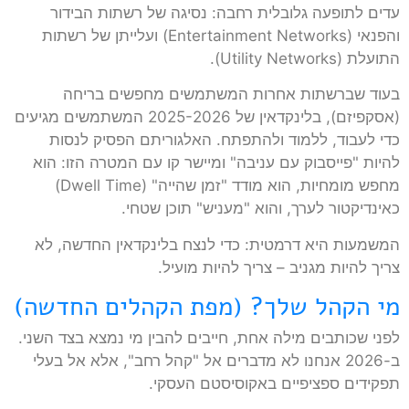
עדים לתופעה גלובלית רחבה: נסיגה של רשתות הבידור
והפנאי (Entertainment Networks) ועלייתן של רשתות
התועלת (Utility Networks).
בעוד שברשתות אחרות המשתמשים מחפשים בריחה
(אסקפיזם), בלינקדאין של 2025-2026 המשתמשים מגיעים
כדי לעבוד, ללמוד ולהתפתח. האלגוריתם הפסיק לנסות
להיות "פייסבוק עם עניבה" ומיישר קו עם המטרה הזו: הוא
מחפש מומחיות, הוא מודד "זמן שהייה" (Dwell Time)
כאינדיקטור לערך, והוא "מעניש" תוכן שטחי.
המשמעות היא דרמטית: כדי לנצח בלינקדאין החדשה, לא
צריך להיות מגניב – צריך להיות מועיל.
מי הקהל שלך? (מפת הקהלים החדשה)
לפני שכותבים מילה אחת, חייבים להבין מי נמצא בצד השני.
ב-2026 אנחנו לא מדברים אל "קהל רחב", אלא אל בעלי
תפקידים ספציפיים באקוסיסטם העסקי.