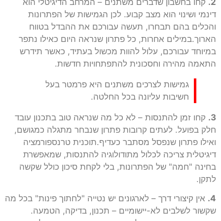
2.
קחו בחשבון שדברים משתנים – המרחב הדיגיטלי הוא
דינמי ושינוי הוא מצב קבוע. לכן הגמישות של הפתרונות
והכלים בהם תבחרו, תעשה עבורכם את ההבדל בטווח
הארוך.במילים אחרות, כל פתרון שנראה היום כאילו נתפר
במיוחד עבורכם, עלול להוות מכשול בעתיד, כאשר תידרש
התאמה מהירה וחסכונית להתפתחויות חדשות.
גמישות לצרכים משתנים היא פרמטר בעל
חשיבות עליונה בכל החלטה.
3.
קחו זמן להתנסות – לא כל מה שנראה טוב בתכנון עובד
חלק בפועל. לעתים קרובות פתרון שנבחר מתגלה כמגושם,
ואילו פתרון שנפסל מסתבר כעדיף.תוכנית טרנספורמציה
דיגיטלית צריכה לכלול מתודולוגיה להתנסות, שמאפשרת
בחינה "חמה" של הפתרונות, בלי לקחת סיכון כולל שקשה
לתקן.
4.
אין קיצורי דרך – לארגונים יש נטייה "לחתוך פינות" בכל מה
שקשור לשלבים לא-יישומיים – תכנון, בדיקה, הטמעה.