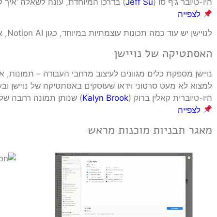
היו-טיובר ג’ף סו (
Jeff Su
) בדרכו המיוחדת, עונה לשאלה ‘איך ל
לצפייה
לנויישן יש עוד כמה תכונות עוצמתיות במיוחד, כגון Notion AI, אך הדאטה-בייסים עושים את ההבדל.
האסתטיקה של נויישן
נויישן מספקת כלים מגוונים לעיצוב מרחבי העבודה – תמונות, אי
למצוא לא מעט סרטוני וידאו שעוסקים באסתטיקה של נויישן וב
היו-טיוברית קאלין ברוק (
Kalyn Brook
) שנותן תמונה רחבה של
לצפייה
מאגר תבניות מוכנות מראש