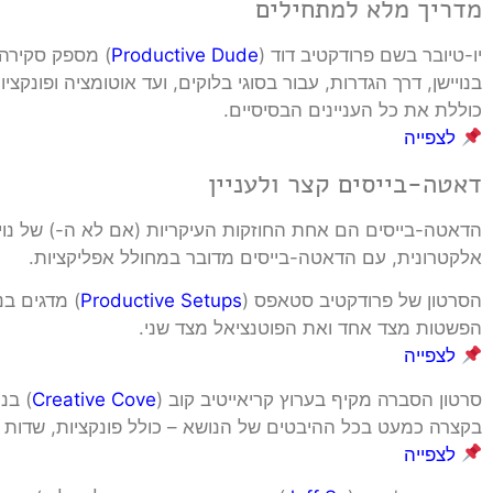
מדריך מלא למתחילים
יו-טיובר בשם פרודקטיב דוד (
Productive Dude
) מספק סקירה 
בנויישן, דרך הגדרות, עבור בסוגי בלוקים, ועד אוטומציה ופונקצ
כוללת את כל העניינים הבסיסיים.
לצפייה
דאטה-בייסים קצר ולעניין
הדאטה-בייסים הם אחת החוזקות העיקריות (אם לא ה-) של נוי
אלקטרונית, עם הדאטה-בייסים מדובר במחולל אפליקציות.
הסרטון של פרודקטיב סטאפס (
Productive Setups
) מדגים ב
הפשטות מצד אחד ואת הפוטנציאל מצד שני.
לצפייה
סרטון הסברה מקיף בערוץ קריאייטיב קוב (
Creative Cove
) בנ
בקצרה כמעט בכל ההיבטים של הנושא – כולל פונקציות, שדות 
לצפייה