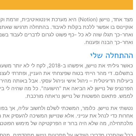
מצד אחד, נויישן (Notion) היא מערכת אינטואיטיבי
אוקיינוס בו אפשר ללכת בקלות לאיבוד. בהתחלה תרגישו שאתם י
ואחר-כך תגלו שזה לא כל -כף פשוט לגרום לדברים לעבוד בשביל
ואחר-כך הבנה ופענוח.
ההתחלה שלי
כאשר גיליתי את נויישן, איפשהו ב-18
בתשלום. די מהר הייתי בטוח שפיצחתי את העניין, ופתרתי לעצ
ביעילות הדיגיטלית – ניהול אישי וניהול עסקי. אבל באותה מה
הפרנציפ של נויישן לא הביאה את "הישועה". כל מה שהיה לי בי
לממש. פתאום הפשטות של נויישן נראתה מורכבת.
נטשתי את נויישן. כלומר, המשכתי לשלם ולחשוב עליה, אך ב
אחרות כדי לנהל את ענייני. אלא שנויישן המשיכה להעסיק את מ
מלכתחילה, מה שלא היה ברור זו הפרקטיקה של מימוש הפוטנצ
ככל שהתרבו מדריכי הווידאו על פתרונות נויישן מתקדמים, מהס