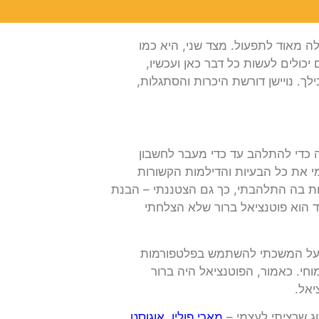
ת, זורמת וקלה מאוד לתפעול. מצד שני, היא כמו
כולים לעשות כל דבר כאן ועכשיו,
ך. נויישן דורשת היכרות והסתגלות,
20, לקח לי לא יותר משעה כדי להתלהב עד כדי מעבר לחשבון
מי את כל הבעיות והדילמות הקשורות
ירות בה התלהבתי, כך גם הצטננתי – הבנת
ד הוא פוטנציאל ברור שלא הצלחתי
פועל המשכתי להשתמש בפלטפורמות
וחי. כאמור, הפוטנציאל היה ברור
יאל.
וג שרציתי לעצמי –
מארי פולין
,
אוגוסט